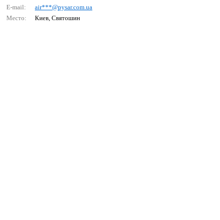
E-mail:
аir***@рysаr.соm.uа
Место:
Киев, Святошин