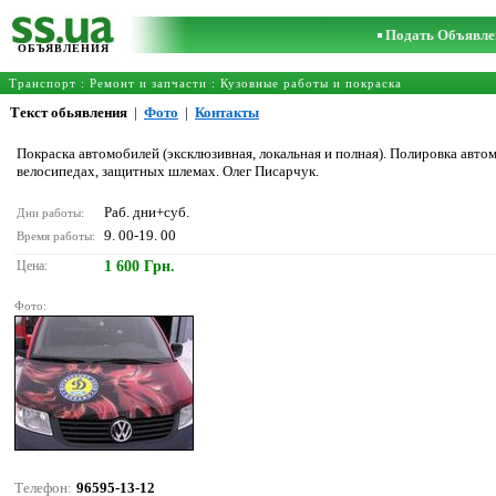
Подать Объявле
ОБЪЯВЛЕНИЯ
Транспорт
:
Ремонт и запчасти
:
Кузовные работы и покраска
Текст обьявления
|
Фото
|
Контакты
Покраска автомобилей (эксклюзивная, локальная и полная). Полировка авт
велосипедах, защитных шлемах. Олег Писарчук.
Раб. дни+суб.
Дни работы:
9. 00-19. 00
Время работы:
Цена:
1 600 Грн.
Фото:
Телефон:
96595-13-12