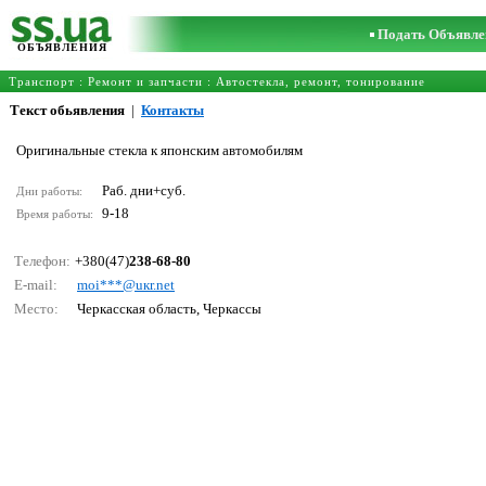
Подать Объявле
ОБЪЯВЛЕНИЯ
Транспорт
:
Ремонт и запчасти
:
Автостекла, ремонт, тонирование
Текст обьявления
|
Контакты
Оригинальные стекла к японским автомобилям
Раб. дни+суб.
Дни работы:
9-18
Время работы:
Телефон:
+380(47)
238-68-80
E-mail:
mоi***@uкr.nеt
Место:
Черкасская область, Черкассы