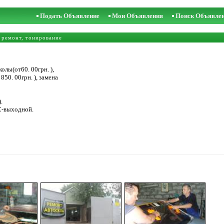
Подать Объявление
Мои Объявления
Поиск Объявле
 ремонт, тонирование
олы(от60. 00грн. ),
850. 00грн. ), замена
.
ВС-выходной.