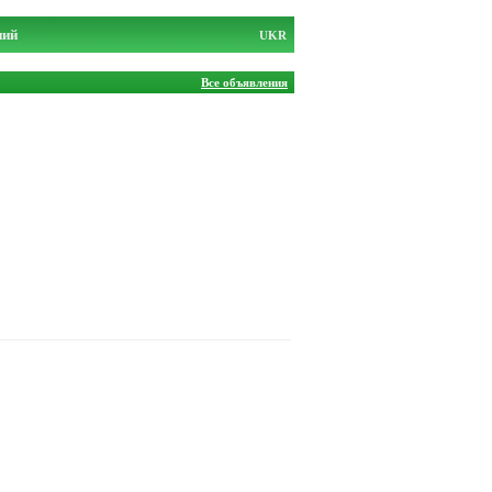
ний
UKR
Все объявления