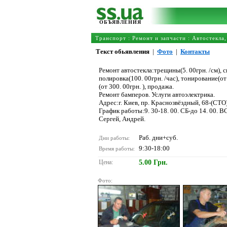
ОБЪЯВЛЕНИЯ
Транспорт
:
Ремонт и запчасти
:
Автостекла,
Текст обьявления
|
Фото
|
Контакты
Ремонт автостекла:трещины(5. 00грн. /см), ск
полировка(100. 00грн. /час), тонирование(от 
(от 300. 00грн. ), продажа.
Ремонт бамперов. Услуги автоэлектрика.
Адрес:г. Киев, пр. Краснозвёздный, 68-(СТО)
График работы:9. 30-18. 00. СБ-до 14. 00. 
Сергей, Андрей.
Раб. дни+суб.
Дни работы:
9:30-18:00
Время работы:
Цена:
5.00 Грн.
Фото: