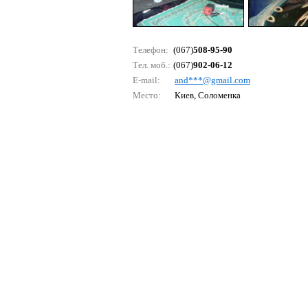
Телефон:
(067)
508-95-90
Тел. моб.:
(067)
902-06-12
E-mail:
аnd***@gmаil.соm
Место:
Киев, Соломенка