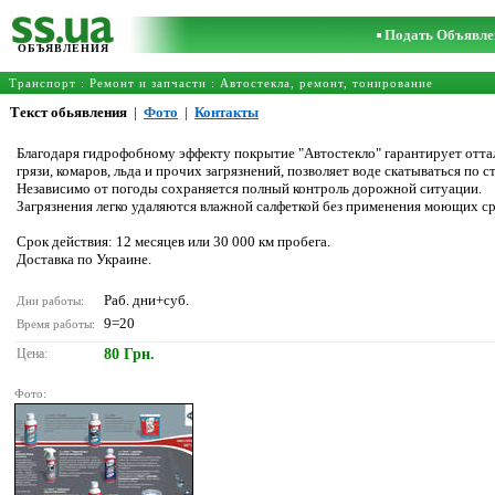
Подать Объявле
ОБЪЯВЛЕНИЯ
Транспорт
:
Ремонт и запчасти
:
Автостекла, ремонт, тонирование
Текст обьявления
|
Фото
|
Контакты
Благодаря гидрофобному эффекту покрытие "Автостекло" гарантирует оттал
грязи, комаров, льда и прочих загрязнений, позволяет воде скатываться по с
Независимо от погоды сохраняется полный контроль дорожной ситуации.
Загрязнения легко удаляются влажной салфеткой без применения моющих ср
Срок действия: 12 месяцев или 30 000 км пробега.
Доставка по Украине.
Раб. дни+суб.
Дни работы:
9=20
Время работы:
Цена:
80 Грн.
Фото: