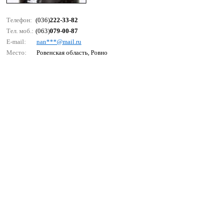
Телефон:
(036)
222-33-82
Тел. моб.:
(063)
079-00-87
E-mail:
nаn***@mаil.ru
Место:
Ровенская область, Ровно