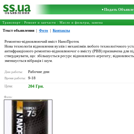
Подать Объявле
ОБЪЯВЛЕНИЯ
Транспорт
:
Ремонт и запчасти
:
Масло и фильтры, замена
Текст обьявления
|
Фото
|
Контакты
Ремонтно-відновлюючий вміст НаноПротек
Нова технологія відновлення вузлів і механізмів любого технологічного ус
антифракціоного ремонтно-відновлюючог о вмісту (РВВ) призначена для під
стверджувати, що: збільшується ресурс відновленого агрегату; відновлюєтьс
зменшується вібрація і шум.
Рабочие дни
Дни работы:
9-18
Время работы:
Цена:
204 Грн.
Фото: