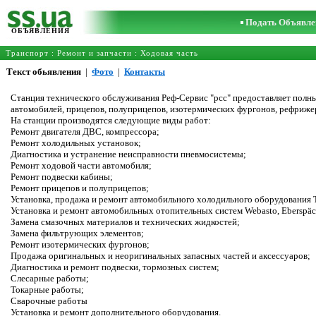
Подать Объявле
ОБЪЯВЛЕНИЯ
Транспорт
:
Ремонт и запчасти
:
Ходовая часть
Текст обьявления
|
Фото
|
Контакты
Станция технического обслуживания Реф-Сервис "рсс" предоставляет полн
автомобилей, прицепов, полуприцепов, изотермических фургонов, рефриже
На станции производятся следующие виды работ:
Ремонт двигателя ДВС, компрессора;
Ремонт холодильных установок;
Диагностика и устранение неисправности пневмосистемы;
Ремонт ходовой части автомобиля;
Ремонт подвески кабины;
Ремонт прицепов и полуприцепов;
Установка, продажа и ремонт автомобильного холодильного оборудования The
Установка и ремонт автомобильных отопительных систем Webasto, Eberspäc
Замена смазочных материалов и технических жидкостей;
Замена фильтрующих элементов;
Ремонт изотермических фургонов;
Продажа оригинальных и неоригинальных запасных частей и аксессуаров;
Диагностика и ремонт подвески, тормозных систем;
Слесарные работы;
Токарные работы;
Сварочные работы
Установка и ремонт дополнительного оборудования.