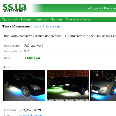
Подать Объявле
ОБЪЯВЛЕНИЯ
Транспорт
:
Ремонт и запчасти
:
Тюнинг
:
Световая обвеска
Текст обьявления
|
Фото
|
Контакты
Варианты расцветок нашей подсветки: 1. Cиний свет. 2. Красный ( коралл ) с
Раб. дни+суб.
Дни работы:
9-21
Время работы:
Цена:
1 600 Грн.
Фото:
Тел. моб.:
(063)
252-88-79
E-mail:
аdе***@uкr.nеt