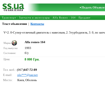
Подать Объявле
ОБЪЯВЛЕНИЯ
Транспорт
:
Запчасти и аксессуары
:
Alfa Romeo
:
164
: Продают
Текст обьявления
|
Контакты
V=2. 0-Супер-отличный двигатель с навесным, 2. 5турбодизель, 3. 0, по запч
Alfa romeo 164
Марка
1993
Год выпуска:
б/у
Состояние:
Цена:
8 000 Грн.
Тел. моб.:
(067)
447-72-89
E-mail:
рlо***@uкr.nеt
Место:
Киев, Оболонь