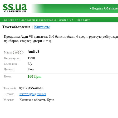
Подать Объявле
ОБЪЯВЛЕНИЯ
Транспорт
:
Запчасти и аксессуары
:
Audi
:
V8
: Продают
Текст обьявления
|
Контакты
Продам на Ауди V8 двигатель 3, 6 бензин, Акпп, 4 двери, рулевую рейку, за
приборов, стартер, двери и. т. д.
Audi v8
Марка
1990
Год выпуска:
б/у
Состояние:
Кпп
Деталь:
Цена:
100 Грн.
Тел. моб.:
8(067)
355-49-66
E-mail:
rеi***@bigmir.nеt
Место:
Киевская область, Буча