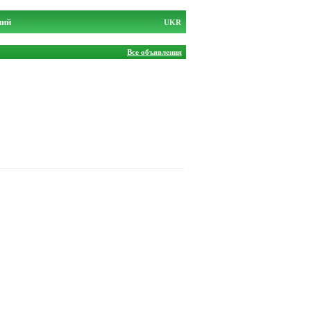
ний
UKR
Все объявления