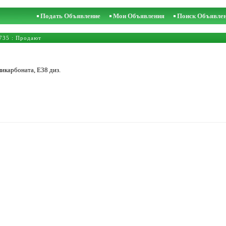
Подать Объявление
Мои Объявления
Поиск Объявле
735
: Продают
икарбоната, Е38 диз.