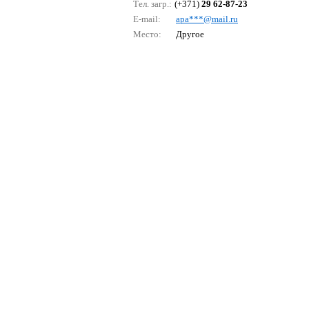
Тел. загр.:
(+371)
29 62-87-23
E-mail:
ара***@mаil.ru
Место:
Другое