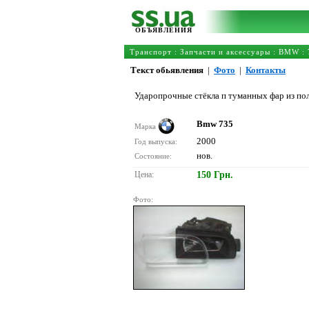
ОБЪЯВЛЕНИЯ
Транспорт
:
Запчасти и аксессуары
:
BMW
:
Текст обьявления
|
Фото
|
Контакты
Ударопрочные стёкла п туманных фар из пол
Bmw 735
Марка
2000
Год выпуска:
нов.
Состояние:
Цена:
150 Грн.
Фото: