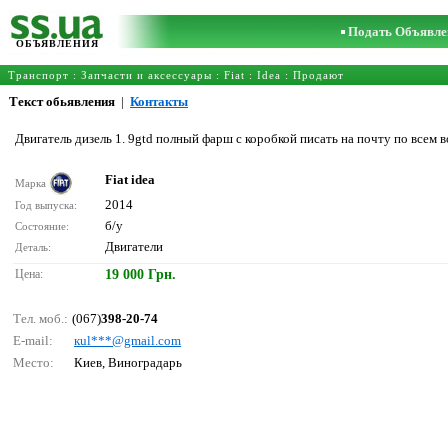
Подать Объявле
ОБЪЯВЛЕНИЯ
Транспорт
:
Запчасти и аксессуары
:
Fiat
:
Idea
: Продают
Текст обьявления
|
Контакты
Двигатель дизель 1. 9gtd полный фарш с коробкой писать на почту по всем в
Fiat idea
Марка
2014
Год выпуска:
б/у
Состояние:
Двигатели
Деталь:
Цена:
19 000 Грн.
Тел. моб.:
(067)
398-20-74
E-mail:
кul***@gmаil.соm
Место:
Киев, Виноградарь