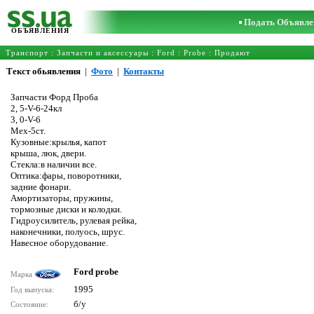
Подать Объявле
ОБЪЯВЛЕНИЯ
Транспорт
:
Запчасти и аксессуары
:
Ford
:
Probe
: Продают
Текст обьявления
|
Фото
|
Контакты
Запчасти Форд Проба
2, 5-V-6-24кл
3, 0-V-6
Мех-5ст.
Кузовные:крылья, капот
крыша, люк, двери.
Стекла:в наличии все.
Оптика:фары, поворотники,
задние фонари.
Амортизаторы, пружины,
тормозные диски и колодки.
Гидроусилитель, рулевая рейка,
наконечники, полуось, шрус.
Навесное оборудование.
Ford probe
Марка
1995
Год выпуска:
б/у
Состояние: