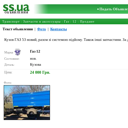
Подать Объявле
ОБЪЯВЛЕНИЯ
Транспорт
:
Запчасти и аксессуары
:
Газ
:
12
: Продают
Текст обьявления
|
Фото
|
Контакты
Кузов ГАЗ 53 новий, разом зі системою підйому. Також інші запчастини. За
Газ 12
Марка
нов.
Состояние:
Кузова
Деталь:
Цена:
24 000 Грн.
Фото: