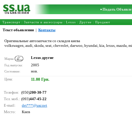
Подать Объявле
ОБЪЯВЛЕНИЯ
Транспорт
:
Запчасти и аксессуары
:
Lexus
:
Другие
: Продают
Текст обьявления
|
Контакты
Оригинальные автозапчасти cо складов киева
volkswagen, audi, skoda, seat, chevrolet, daewoo, hyundai, kia, lexus, mazda, mi
Lexus другие
Марка
2005
Год выпуска:
нов.
Состояние:
Цена:
11.00 Грн.
Телефон:
(050)
200-30-77
Тел. моб.:
(093)
447-45-22
E-mail:
dеt***@uкr.nеt
Место:
Киев