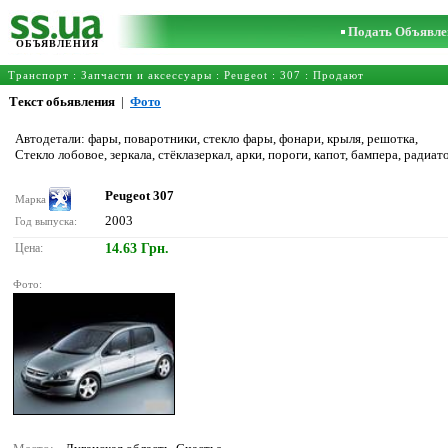
Подать Объявле
ОБЪЯВЛЕНИЯ
Транспорт
:
Запчасти и аксессуары
:
Peugeot
:
307
: Продают
Текст обьявления
|
Фото
Автодетали: фары, поваротники, стекло фары, фонари, крыля, решотка,
Стекло лобовое, зеркала, стёклазеркал, арки, пороги, капот, бампера, радиат
Peugeot 307
Марка
2003
Год выпуска:
Цена:
14.63 Грн.
Фото: