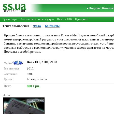
Подать Объявле
ОБЪЯВЛЕНИЯ
Транспорт
:
Запчасти и аксессуары
:
Ваз
:
2106
: Продают
Текст обьявления
|
Фото
|
Контакты
Продам блоки электронного зажигания Power adder 1 для автомобилей с кар
коммутатор, электронный регулятор угла опережения зажигания и октан-ко
бензина, увеличение мощности, приёмистости, ресурса двигателя, устойчив
вредных выбросов в выхлопных газах, улучшение завода двигателя на мороз
Доставка в любой регион.
Ваз 2101, 2106, 2108
Марка
2011
Год выпуска:
нов.
Состояние:
Коммутаторы
Деталь:
Цена:
800 Грн.
Фото: