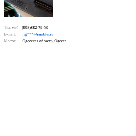
Тел. моб.:
(098)
882-79-53
E-mail:
rig***@rаmblеr.ru
Место:
Одесская область, Одесса