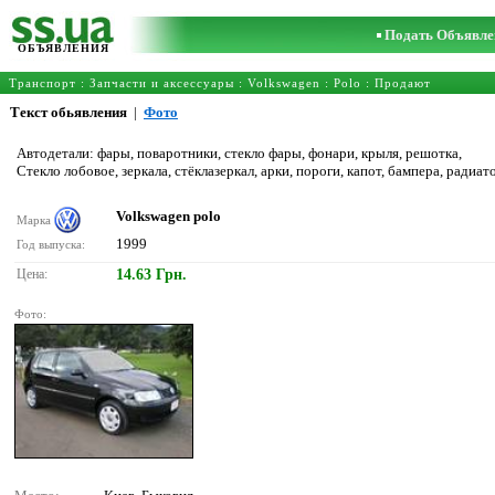
Подать Объявле
ОБЪЯВЛЕНИЯ
Транспорт
:
Запчасти и аксессуары
:
Volkswagen
:
Polo
: Продают
Текст обьявления
|
Фото
Автодетали: фары, поваротники, стекло фары, фонари, крыля, решотка,
Стекло лобовое, зеркала, стёклазеркал, арки, пороги, капот, бампера, радиат
Volkswagen polo
Марка
1999
Год выпуска:
Цена:
14.63 Грн.
Фото: