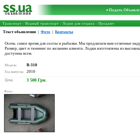
Подать Объявле
ОБЪЯВЛЕНИЯ
Транспорт
:
Водный транспорт
:
Лодки для отдыха
: Продают
Текст обьявления
|
Фото
|
Контакты
Осень. самое время для охоты и рыбалки. Мы предлагаем вам отличные над
Размер, цвет и тюннинг по желанию клиента. Лодки изготовлены из высокока
доступны всем.
B-310
Модель:
2010
Год выпуска:
Цена:
3 500 Грн.
Фото: