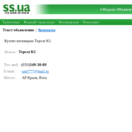
Подать Объявле
ОБЪЯВЛЕНИЯ
Транспорт
:
Водный транспорт
:
Катамараны
: Покупают
Текст обьявления
|
Контакты
Куплю катамаран Topcat K1.
Topcat K1
Модель:
Тел. моб.:
(050)
549-30-89
E-mail:
umt***@mаil.ru
Место:
АР Крым, Ялта