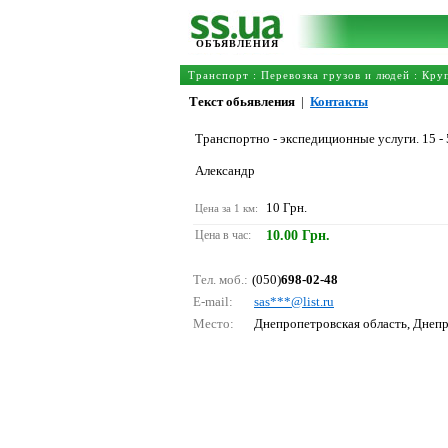
ОБЪЯВЛЕНИЯ
Транспорт
:
Перевозка грузов и людей
:
Кру
Текст обьявления
|
Контакты
Транспортно - экспедиционные услуги. 15 - 5
Александр
10 Грн.
Цена за 1 км:
Цена в час:
10.00 Грн.
Тел. моб.:
(050)
698-02-48
E-mail:
sаs***@list.ru
Место:
Днепропетровская область, Днеп