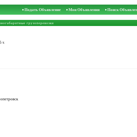
Подать Объявление
Мои Объявления
Поиск Объявле
пногабаритные грузоперевозки
 т.
ропетровск