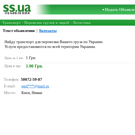
Подать Объявле
ОБЪЯВЛЕНИЯ
Транспорт
:
Перевозка грузов и людей
:
Логистика
Текст обьявления
|
Контакты
Найду транспорт для перевозки Вашего груза по Украине.
Услуги предоставляются по всей територии Украины.
1 Грн.
Цена за 1 км:
Цена в час:
1.00 Грн.
Телефон:
50072-59-87
E-mail:
mid***@mаil.ru
Место:
Киев, Нивки