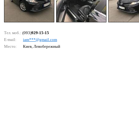
Тел. моб.:
(093)
929-15-15
E-mail:
iаm***@gmаil.соm
Место:
Киев, Левобережный