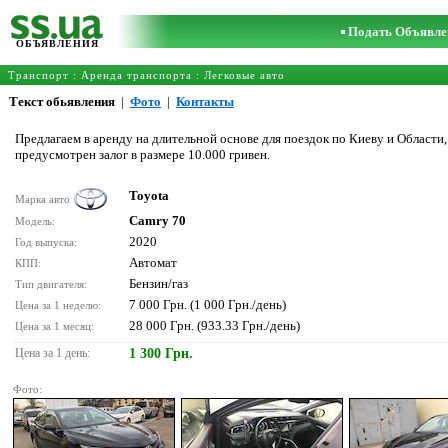
Подать Объявле
ОБЪЯВЛЕНИЯ
Транспорт
:
Аренда транспорта
:
Легковые авто
Текст обьявления
|
Фото
|
Контакты
Предлагаем в аренду на длительной основе для поездок по Киеву и Област
предусмотрен залог в размере 10.000 гривен.
Toyota
Марка авто
Camry 70
Модель:
2020
Год выпуска:
Автомат
КПП:
Бензин/газ
Тип двигателя:
7 000 Грн. (1 000 Грн./день)
Цена за 1 неделю:
28 000 Грн. (933.33 Грн./день)
Цена за 1 месяц:
Цена за 1 день:
1 300 Грн.
Фото: