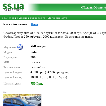
Подать Объявле
ОБЪЯВЛЕНИЯ
Транспорт
:
Аренда транспорта
:
Легковые авто
Текст обьявления
|
Фото
Сдам в аренду авто от 400.00 в сутки, залог от 3000. 0 грн. Аренда от 3-х с
Фабия. Пробег 250 км/сутки, 2000 км/неделя. Обслуживание наше.
Volkswagen
Марка авто
Polo
Модель:
2016
Год выпуска:
Ручная
КПП:
Бензин/газ
Тип двигателя:
4 500 Грн. (642.86 Грн./день)
Цена за 1 неделю:
18 000 Грн. (600 Грн./день)
Цена за 1 месяц:
Цена за 1 день:
750 Грн.
Фото: