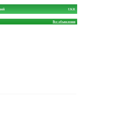
ний
UKR
Все объявления