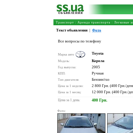
ОБЪЯВЛЕНИЯ
Транспорт
:
Аренда транспорта
:
Легковые а
Текст обьявления
|
Фото
Все вопросы по телефону
Toyota
Марка авто
Корола
Модель:
2005
Год выпуска:
Ручная
КПП:
Бензин/газ
Тип двигателя:
2 800 Грн. (400 Грн./ден
Цена за 1 неделю:
12 000 Грн. (400 Грн./де
Цена за 1 месяц:
Цена за 1 день:
400 Грн.
Фото: