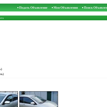
Подать Объявление
Мои Объявления
Поиск Объявле
вто
ь)
нь)