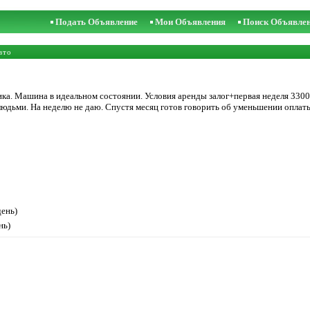
Подать Объявление
Мои Объявления
Поиск Объявле
вто
ка. Машина в идеальном состоянии. Условия аренды залог+первая неделя 3300
людьми. На неделю не даю. Спустя месяц готов говорить об уменьшении оплат
день)
нь)