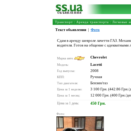
ОБЪЯВЛЕНИЯ
Транспорт
:
Аренда транспорта
:
Легковые а
Текст обьявления
|
Фото
Сдам в аренду шевроле лачетти ГАЗ. Механи
водителя. Готов на общение с адекватными 
Chevrolet
Марка авто
Lacetti
Модель:
2008
Год выпуска:
Ручная
КПП:
Бензин/газ
Тип двигателя:
3 100 Грн. (442.86 Грн./
Цена за 1 неделю:
12 000 Грн. (400 Грн./де
Цена за 1 месяц:
Цена за 1 день:
450 Грн.
Фото: