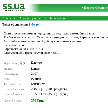
Подать Объявле
ОБЪЯВЛЕНИЯ
Транспорт
:
Аренда транспорта
:
Легковые авто
Текст обьявления
|
Фото
Сдам ответственному и порядочному водителю автомобиль Lanos.
Требования: возраст от 25 лет, опыт вождения от 5 лет, Харьковская пропис
Автомобиль комплектации SE, обслужен и готов к работе.
Газ 2 поколение.
Страховка ОСАГО и КАСКО.
Стоимость 350 гривен/сутки. Залог 2500.
Daewoo
Марка авто
Lanos
Модель:
2007
Год выпуска:
Ручная
КПП:
Бензин/газ
Тип двигателя:
2 450 Грн. (350 Грн./день)
Цена за 1 неделю:
10 500 Грн. (350 Грн./день)
Цена за 1 месяц:
Цена за 1 день:
350 Грн.