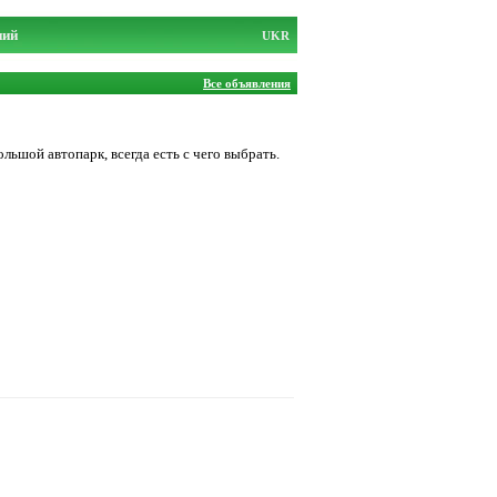
ний
UKR
Все объявления
льшой автопарк, всегда есть с чего выбрать.