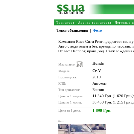
ОБЪЯВЛЕНИЯ
Транспорт
:
Аренда транспорта
:
Легковые а
Текст обьявления
|
Фото
Компания Киев Сити Рент предлагает свои ус
Авто с водителем и без, аренда по часовая,
От вас: Паспорт, права, код. Стаж вождения 
Honda
Марка авто
Cr-V
Модель:
2010
Год выпуска:
Автомат
КПП:
Бензин
Тип двигателя:
11 340 Грн. (1 620 Грн./
Цена за 1 неделю:
36 450 Грн. (1 215 Грн./
Цена за 1 месяц:
Цена за 1 день:
1 890 Грн.
Фото: