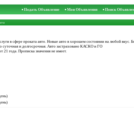
Подать Объявление
Мои Объявления
Поиск Объявле
вто
луги в сфере проката авто. Новые авто в хорошем состоянии на любой вкус. Бо
 по суточная и долгосрочная. Авто застраховано КАСКО и ГО
от 21 года. Прописка значения не имеет.
день)
день)