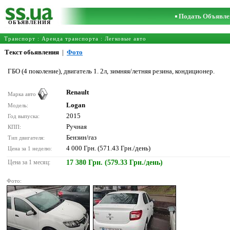
Подать Объявле
ОБЪЯВЛЕНИЯ
Транспорт
:
Аренда транспорта
:
Легковые авто
Текст обьявления
|
Фото
ГБО (4 поколение), двигатель 1. 2л, зимняя/летняя резина, кондиционер.
Renault
Марка авто
Logan
Модель:
2015
Год выпуска:
Ручная
КПП:
Бензин/газ
Тип двигателя:
4 000 Грн. (571.43 Грн./день)
Цена за 1 неделю:
Цена за 1 месяц:
17 380 Грн. (579.33 Грн./день)
Фото: