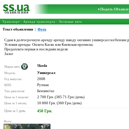
Подать Объявле
ОБЪЯВЛЕНИЯ
Транспорт
:
Аренда транспорта
:
Легковые авто
Текст обьявления
|
Фото
Сдам в долгосрочную аренду аренду шкоду октавию универсал газ/бензин 
Условия аренды: Оплата Каско или Киевская прописка.
Предоплата первая и последняя неделя
Залог
Skoda
Марка авто
Универсал
Модель:
2008
Год выпуска:
Ручная
КПП:
Бензин/газ
Тип двигателя:
2 700 Грн. (385.71 Грн./день)
Цена за 1 неделю:
10 800 Грн. (360 Грн./день)
Цена за 1 месяц:
Цена за 1 день:
450 Грн.
Фото: