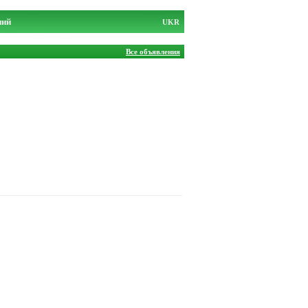
ний
UKR
Все объявления