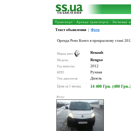
ОБЪЯВЛЕНИЯ
Транспорт
:
Аренда транспорта
:
Легковые а
Текст обьявления
|
Фото
Оренда Рено Кенго в прекрасному стані 2012р
Renault
Марка авто
Rengoo
Модель:
2012
Год выпуска:
Ручная
КПП:
Дизель
Тип двигателя:
Цена за 1 месяц:
14 400 Грн. (480 Грн./
Фото: