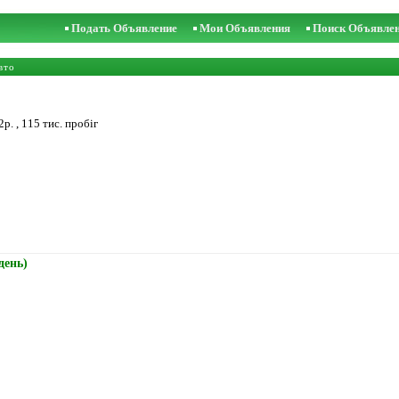
Подать Объявление
Мои Объявления
Поиск Объявле
вто
. , 115 тис. пробіг
день)