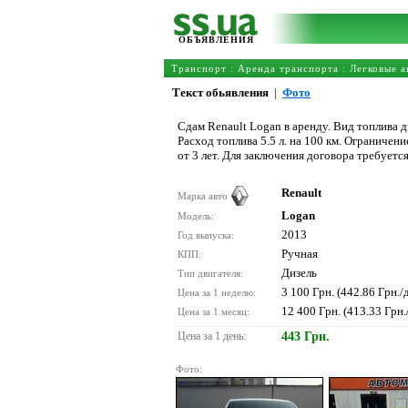
ОБЪЯВЛЕНИЯ
Транспорт
:
Аренда транспорта
:
Легковые а
Текст обьявления
|
Фото
Сдам Renault Logan в аренду. Вид топлива д
Расход топлива 5.5 л. на 100 км. Ограничен
от 3 лет. Для заключения договора требуетс
Renault
Марка авто
Logan
Модель:
2013
Год выпуска:
Ручная
КПП:
Дизель
Тип двигателя:
3 100 Грн. (442.86 Грн./
Цена за 1 неделю:
12 400 Грн. (413.33 Грн.
Цена за 1 месяц:
Цена за 1 день:
443 Грн.
Фото: