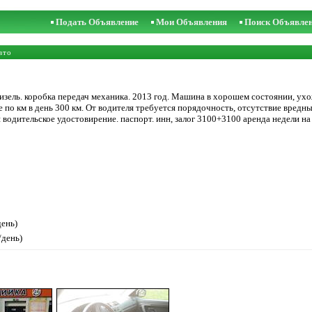
Подать Объявление
Мои Объявления
Поиск Объявле
вто
изель. коробка передач механика. 2013 год. Машина в хорошем состоянии, ухо
ие по км в день 300 км. От водителя требуется порядочность, отсутствие вредны
я водительское удостовирение. паспорт. инн, залог 3100+3100 аренда недели на
день)
/день)