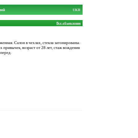
ний
UKR
Все объявления
женная. Салон в чехлах, стекла затонированы.
х привычек, возраст от 28 лет, стаж вождения
 перед.