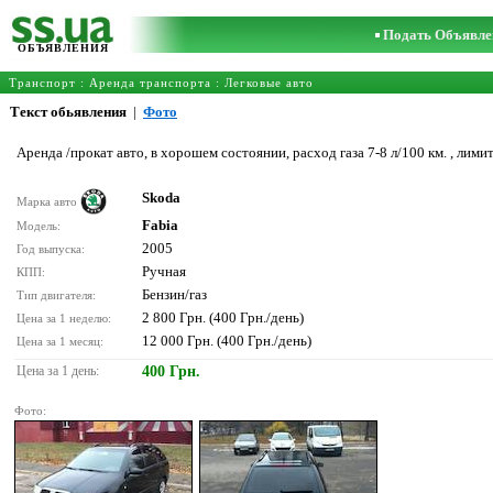
Подать Объявле
ОБЪЯВЛЕНИЯ
Транспорт
:
Аренда транспорта
:
Легковые авто
Текст обьявления
|
Фото
Аренда /прокат авто, в хорошем состоянии, расход газа 7-8 л/100 км. , лимит
Skoda
Марка авто
Fabia
Модель:
2005
Год выпуска:
Ручная
КПП:
Бензин/газ
Тип двигателя:
2 800 Грн. (400 Грн./день)
Цена за 1 неделю:
12 000 Грн. (400 Грн./день)
Цена за 1 месяц:
Цена за 1 день:
400 Грн.
Фото: