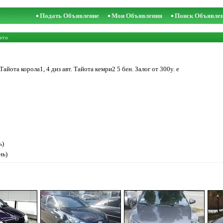
Подать Объявление
Мои Объявления
Поиск Объявле
вто
айота корола1, 4 диз авт. Тайота кемри2 5 бен. Залог от 300у. е
ь)
нь)