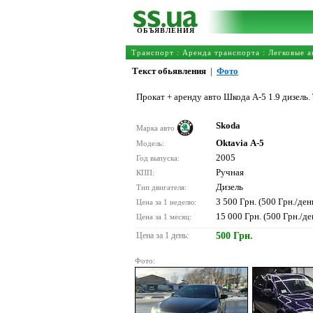
ОБЪЯВЛЕНИЯ
Транспорт
:
Аренда транспорта
:
Легковые а
Текст обьявления
|
Фото
Прокат + аренду авто Шкода А-5 1.9 дизель. Т
Skoda
Марка авто
Oktavia А-5
Модель:
2005
Год выпуска:
Ручная
КПП:
Дизель
Тип двигателя:
3 500 Грн. (500 Грн./ден
Цена за 1 неделю:
15 000 Грн. (500 Грн./де
Цена за 1 месяц:
Цена за 1 день:
500 Грн.
Фото: