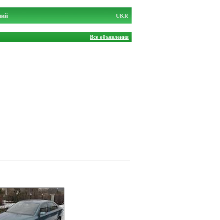
ний
UKR
Все объявления