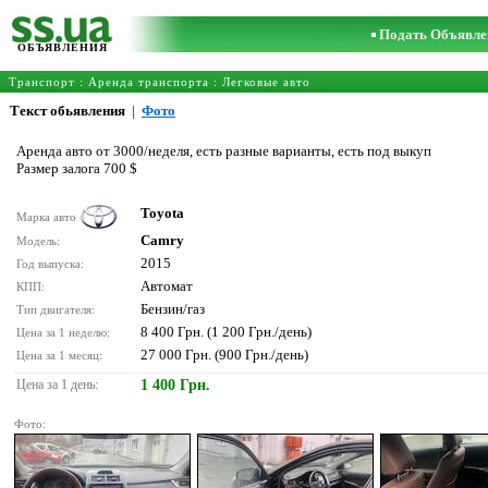
Подать Объявле
ОБЪЯВЛЕНИЯ
Транспорт
:
Аренда транспорта
:
Легковые авто
Текст обьявления
|
Фото
Аренда авто от 3000/неделя, есть разные варианты, есть под выкуп
Размер залога 700 $
Toyota
Марка авто
Camry
Модель:
2015
Год выпуска:
Автомат
КПП:
Бензин/газ
Тип двигателя:
8 400 Грн. (1 200 Грн./день)
Цена за 1 неделю:
27 000 Грн. (900 Грн./день)
Цена за 1 месяц:
Цена за 1 день:
1 400 Грн.
Фото: