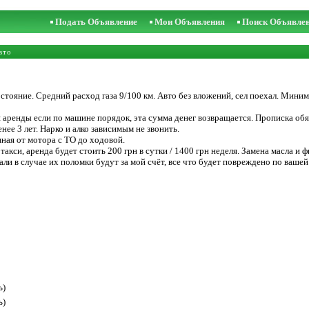
Подать Объявление
Мои Объявления
Поиск Объявле
вто
остояние. Средний расход газа 9/100 км. Авто без вложений, сел поехал. Миним
я аренды если по машине порядок, эта сумма денег возвращается. Прописка обяз
нее 3 лет. Нарко и алко зависимым не звонить.
иная от мотора с ТО до ходовой.
такси, аренда будет стоить 200 грн в сутки / 1400 грн неделя. Замена масла и ф
ли в случае их поломки будут за мой счёт, все что будет повреждено по вашей 
ь)
ь)