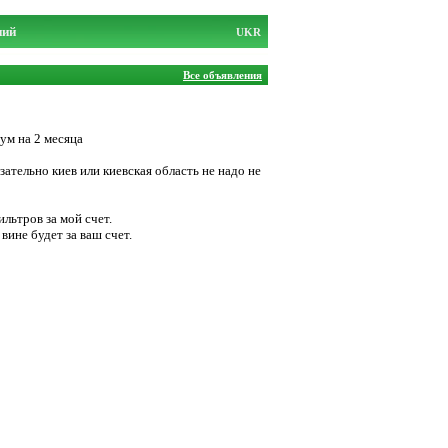
ний
UKR
Все объявления
ум на 2 месяца
ательно киев или киевская область не надо не
ильтров за мой счет.
вине будет за ваш счет.