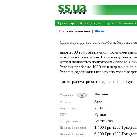
ОБЪЯВЛЕНИЯ
Транспорт
:
Аренда транспорта
:
Легковые а
Текст обьявления
|
Фото
Сдам в аренду део сенс газ/бенз. Хорошее с
залог 2500 грн обязательно, после окончани
каких жён с пропиской. Стаж вождения не ме
Авто я полностью подготовил к работе. Нач
Условия пробег до 1000 км в неделю, но не в 
Условия содержания все крупно узловые дета
Так же рассматриваю с вариант под выкуп.
Daewoo
Марка авто
Sens
Модель:
2004
Год выпуска:
Ручная
КПП:
Бензин/газ
Тип двигателя:
1 400 Грн. (200 Грн./ден
Цена за 1 неделю:
6 000 Грн. (200 Грн./ден
Цена за 1 месяц: