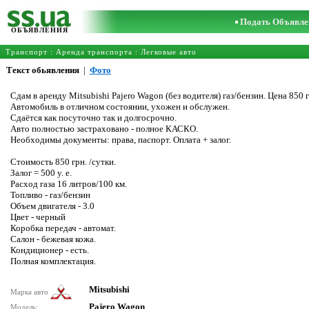
Подать Объявле
ОБЪЯВЛЕНИЯ
Транспорт
:
Аренда транспорта
:
Легковые авто
Текст обьявления
|
Фото
Сдам в аренду Mitsubishi Pajero Wagon (без водителя) газ/бензин. Цена 850 г
Автомобиль в отличном состоянии, ухожен и обслужен.
Сдаётся как посуточно так и долгосрочно.
Авто полностью застраховано - полное КАСКО.
Необходимы документы: права, паспорт. Оплата + залог.
Стоимость 850 грн. /сутки.
Залог = 500 у. е.
Расход газа 16 литров/100 км.
Топливо - газ/бензин
Объем двигателя - 3.0
Цвет - черный
Коробка передач - автомат.
Салон - бежевая кожа.
Кондиционер - есть.
Полная комплектация.
Mitsubishi
Марка авто
Pajero Wagon
Модель: