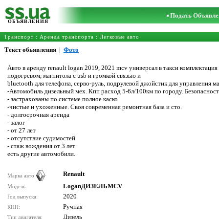
Подать Объявле
ОБЪЯВЛЕНИЯ
Транспорт
:
Аренда транспорта
:
Легковые авто
Текст обьявления
|
Фото
Авто в аренду renault logan 2019, 2021 mcv универсал в такси комплектац
подогревом, магнитола с usb и громкой связью и
bluetooth для телефона, серво-руль, подрулевой джойстик для управления м
-Автомобиль дизельный мех. Кпп расход 5-6л/100км по городу. Безопасность 
- застрахованы по системе полное каско
-чистые и ухоженные. Своя современная ремонтная база и сто.
- долгосрочная аренда
- залог
- от 27 лет
- отсутствие судимостей
- стаж вождения от 3 лет
есть другие автомобили.
Renault
Марка авто
LoganДИЗЕЛЬMCV
Модель:
2020
Год выпуска:
Ручная
КПП:
Дизель
Тип двигателя: