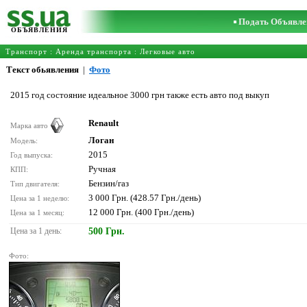
Подать Объявле
ОБЪЯВЛЕНИЯ
Транспорт
:
Аренда транспорта
:
Легковые авто
Текст обьявления
|
Фото
2015 год состояние идеальное 3000 грн также есть авто под выкуп
Renault
Марка авто
Логан
Модель:
2015
Год выпуска:
Ручная
КПП:
Бензин/газ
Тип двигателя:
3 000 Грн. (428.57 Грн./день)
Цена за 1 неделю:
12 000 Грн. (400 Грн./день)
Цена за 1 месяц:
Цена за 1 день:
500 Грн.
Фото: