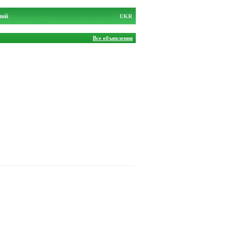
ний
UKR
Все объявления