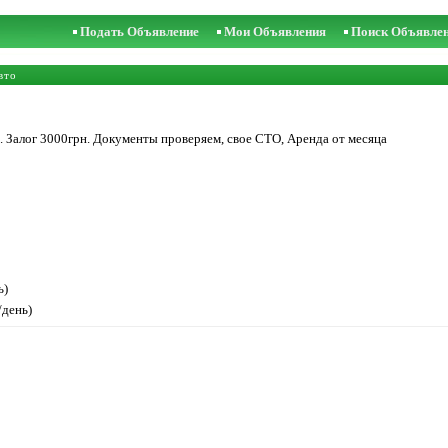
Подать Объявление
Мои Объявления
Поиск Объявле
вто
я. Залог 3000грн. Документы проверяем, свое СТО, Аренда от месяца
ь)
/день)