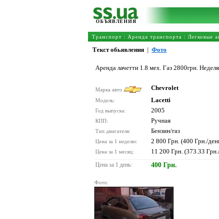
ОБЪЯВЛЕНИЯ
Транспорт
:
Аренда транспорта
:
Легковые а
Текст обьявления
|
Фото
Аренда лачетти 1.8 мех. Газ 2800грн. Недел
Chevrolet
Марка авто
Lacetti
Модель:
2005
Год выпуска:
Ручная
КПП:
Бензин/газ
Тип двигателя:
2 800 Грн. (400 Грн./ден
Цена за 1 неделю:
11 200 Грн. (373.33 Грн.
Цена за 1 месяц:
Цена за 1 день:
400 Грн.
Фото: