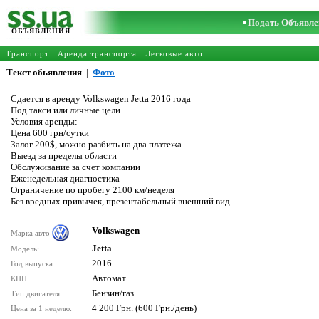
Подать Объявле
ОБЪЯВЛЕНИЯ
Транспорт
:
Аренда транспорта
:
Легковые авто
Текст обьявления
|
Фото
Сдается в аренду Volkswagen Jetta 2016 года
Под такси или личные цели.
Условия аренды:
Цена 600 грн/сутки
Залог 200$, можно разбить на два платежа
Выезд за пределы области
Обслуживание за счет компании
Еженедельная диагностика
Ограничение по пробегу 2100 км/неделя
Без вредных привычек, презентабельный внешний вид
Volkswagen
Марка авто
Jetta
Модель:
2016
Год выпуска:
Автомат
КПП:
Бензин/газ
Тип двигателя:
4 200 Грн. (600 Грн./день)
Цена за 1 неделю: