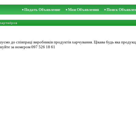
Подать Объявление
Мои Объявления
Поиск Объявле
партнёров
уємо до співпраці виробників продуктів харчування. Цікава будь яка продукці
онуйте за номером 097 526 18 61