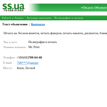
Подать Объявле
ОБЪЯВЛЕНИЯ
Работа и бизнес
:
Деловые контакты
:
Полиграфия и печать
Текст обьявления
|
Контакты
Печать на Лесном визиток, печать флаеров, печать наклеек, дисконток, бланк
Полиграфия и печать
Вид услуги:
Mr. Print
Название компании:
Телефон:
+380(68)
709-64-40
E-mail:
709***@uкr.nеt
Место:
Киев, Лесной