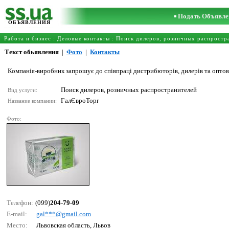
Подать Объявле
ОБЪЯВЛЕНИЯ
Работа и бизнес
:
Деловые контакты
:
Поиск дилеров, розничных распростр
Текст обьявления
|
Фото
|
Контакты
Компанія-виробник запрошує до співпраці дистрибюторів, дилерів та оптов
Поиск дилеров, розничных распространителей
Вид услуги:
ГалЄвроТорг
Название компании:
Фото:
Телефон:
(099)
204-79-09
E-mail:
gаl***@gmаil.соm
Место:
Львовская область, Львов