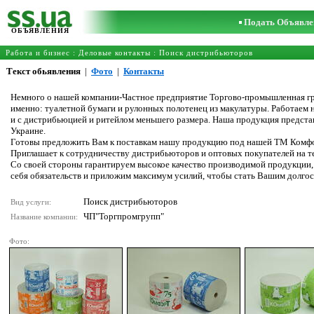
Подать Объявле
ОБЪЯВЛЕНИЯ
Работа и бизнес
:
Деловые контакты
:
Поиск дистрибьюторов
Текст обьявления
|
Фото
|
Контакты
Немного о нашей компании-Частное предприятие Торгово-промышленная гру
именно: туалетной бумаги и рулонных полотенец из макулатуры. Работаем н
и с дистрибьюцией и ритейлом меньшего размера. Наша продукция представл
Украине.
Готовы предложить Вам к поставкам нашу продукцию под нашей ТМ Комфорт
Приглашает к сотрудничеству дистрибьюторов и оптовых покупателей на те
Со своей стороны гарантируем высокое качество производимой продукции
себя обязательств и приложим максимум усилий, чтобы стать Вашим долг
Поиск дистрибьюторов
Вид услуги:
ЧП"Торгпромгрупп"
Название компании:
Фото: