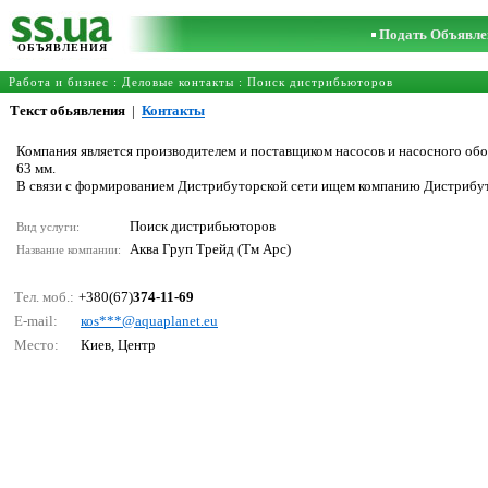
Подать Объявле
ОБЪЯВЛЕНИЯ
Работа и бизнес
:
Деловые контакты
:
Поиск дистрибьюторов
Текст обьявления
|
Контакты
Компания является производителем и поставщиком насосов и насосного обо
63 мм.
В связи с формированием Дистрибуторской сети ищем компанию Дистрибут
Поиск дистрибьюторов
Вид услуги:
Аква Груп Трейд (Тм Арс)
Название компании:
Тел. моб.:
+380(67)
374-11-69
E-mail:
коs***@аquарlаnеt.еu
Место:
Киев, Центр