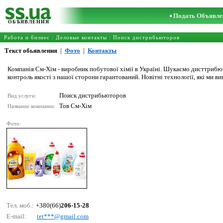
Подать Объявле
ОБЪЯВЛЕНИЯ
Работа и бизнес
:
Деловые контакты
:
Поиск дистрибьюторов
Текст обьявления
|
Фото
|
Контакты
Компанія См-Хім - виробник побутової хімії в Україні. Шукаємо дисттрибюто
контроль якості з нашої сторони гарантований. Новітні технології, які ми 
Поиск дистрибьюторов
Вид услуги:
Тов См-Хім
Название компании:
Фото:
Тел. моб.:
+380(66)
206-15-28
E-mail:
tеt***@gmаil.соm