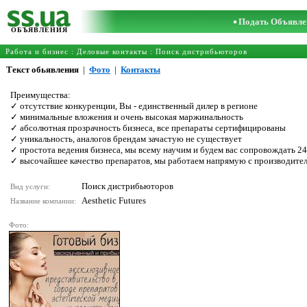
Подать Объявле
ОБЪЯВЛЕНИЯ
Работа и бизнес
:
Деловые контакты
:
Поиск дистрибьюторов
Текст обьявления
|
Фото
|
Контакты
Преимущества:
✓ отсутствие конкуренции, Вы - единственный дилер в регионе
✓ минимальные вложения и очень высокая маржинальность
✓ абсолютная прозрачность бизнеса, все препараты сертифицированы
✓ уникальность, аналогов брендам зачастую не существует
✓ простота ведения бизнеса, мы всему научим и будем вас сопровождать 24
✓ высочайшее качество препаратов, мы работаем напрямую с производите
Поиск дистрибьюторов
Вид услуги:
Aesthetic Futures
Название компании:
Фото: