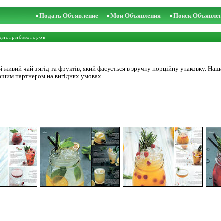
Подать Объявление
Мои Объявления
Поиск Объявле
дистрибьюторов
й живий чай з ягід та фруктів, який фасується в зручну порційну упаковку. На
ашим партнером на вигідних умовах.