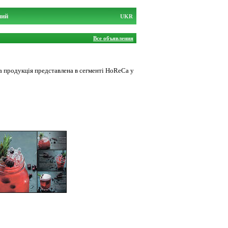
ний
UKR
Все объявления
ша продукція представлена в сегменті HoReCa у