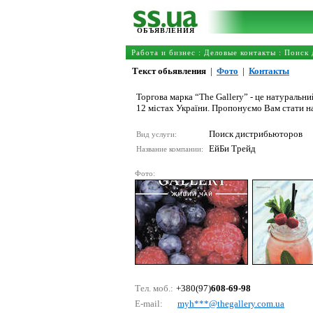
ОБЪЯВЛЕНИЯ
Работа и бизнес
:
Деловые контакты
:
Поиск 
Текст обьявления
|
Фото
|
Контакты
Торгова марка “The Gallery” - це натуральни
12 містах України. Пропонуємо Вам стати н
Поиск дистрибьюторов
Вид услуги:
ЕйБи Трейд
Название компании:
Фото:
Тел. моб.:
+380(97)
608-69-98
E-mail:
myh***@thеgаllеry.соm.uа