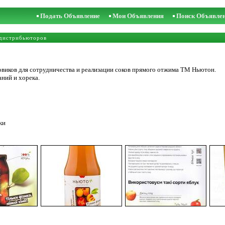
Подать Объявление
Мои Объявления
Поиск Объявле
дистрибьюторов
виков для сотрудничества и реализации соков прямого отжима ТМ Ньютон.
ний и хорека.
ки