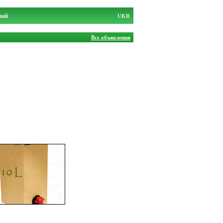
ний
UKR
Все объявления