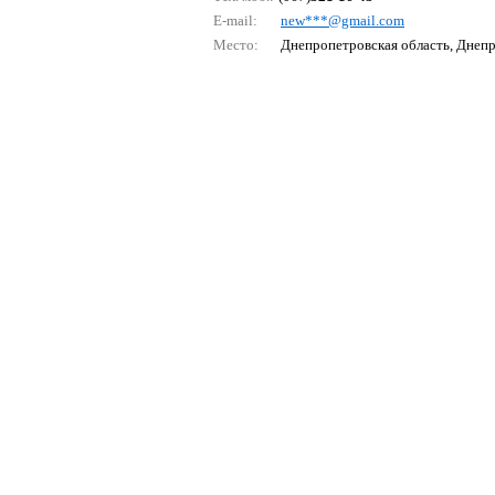
E-mail:
nеw***@gmаil.соm
Место:
Днепропетровская область, Днеп