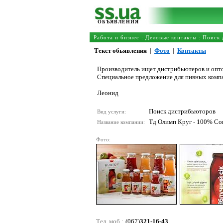
ОБЪЯВЛЕНИЯ
Работа и бизнес
:
Деловые контакты
:
Поиск 
Текст обьявления
|
Фото
|
Контакты
Производитель ищет дистрибьютеров и опто
Специальное предложение для пивных компа
Леонид
Поиск дистрибьюторов
Вид услуги:
Тд Олимп Круг - 100% Со
Название компании:
Фото:
Тел. моб.:
(067)
321-16-43