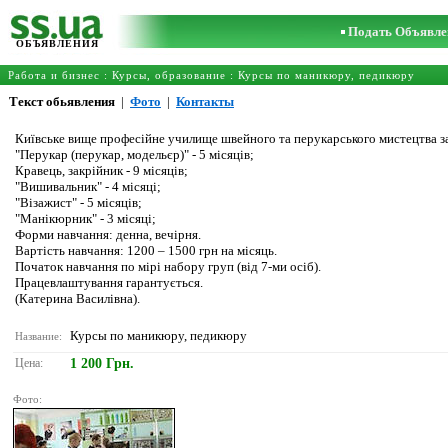
Подать Объявле
ОБЪЯВЛЕНИЯ
Работа и бизнес
:
Курсы, образование
:
Курсы по маникюру, педикюру
Текст обьявления
|
Фото
|
Контакты
Київське вище професійне училище швейного та перукарського мистецтва з
"Перукар (перукар, модельєр)" - 5 місяців;
Кравець, закрійник - 9 місяців;
"Вишивальник" - 4 місяці;
"Візажист" - 5 місяців;
"Манікюрник" - 3 місяці;
Форми навчання: денна, вечірня.
Вартість навчання: 1200 – 1500 грн на місяць.
Початок навчання по мірі набору груп (від 7-ми осіб).
Працевлаштування гарантується.
(Катерина Василівна).
Курсы по маникюру, педикюру
Название:
Цена:
1 200 Грн.
Фото: