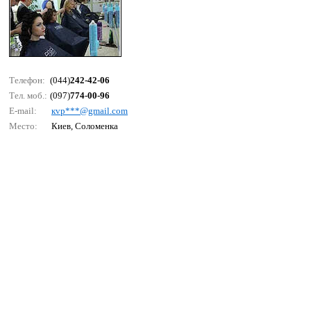
Телефон:
(044)
242-42-06
Тел. моб.:
(097)
774-00-96
E-mail:
кvр***@gmаil.соm
Место:
Киев, Соломенка